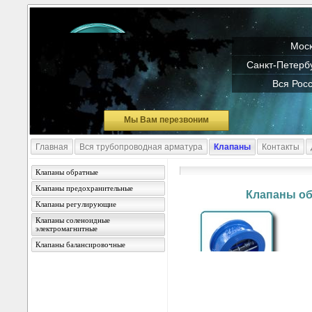
Моск
Санкт-Петербу
Вся Росс
Мы Вам перезвоним
Главная
Вся трубопроводная арматура
Клапаны
Контакты
Клапаны обратные
Клапаны предохранительные
Клапаны о
Клапаны регулирующие
Клапаны соленоидные
электромагнитные
Клапаны балансировочные